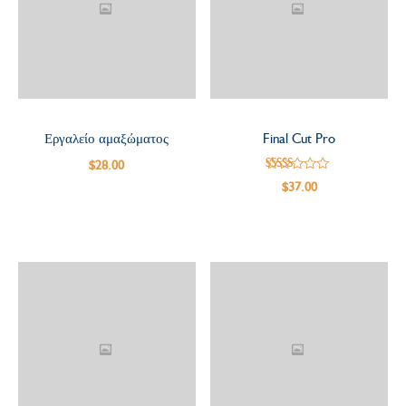
Εργαλείο αμαξώματος
Final Cut Pro
$
28.00
από
5.00
$
37.00
5