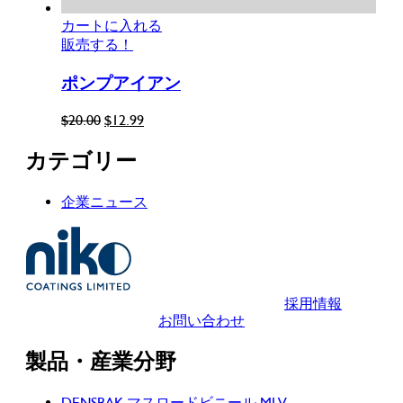
カートに入れる
販売する！
ポンプアイアン
元
現
$
20.00
$
12.99
の
在
カテゴリー
価
の
格
価
は
格
企業ニュース
$20.00
は
で
$12.99
し
で
た。
す。
採用情報
お問い合わせ
製品・産業分野
DENSBAK マスロードビニール MLV