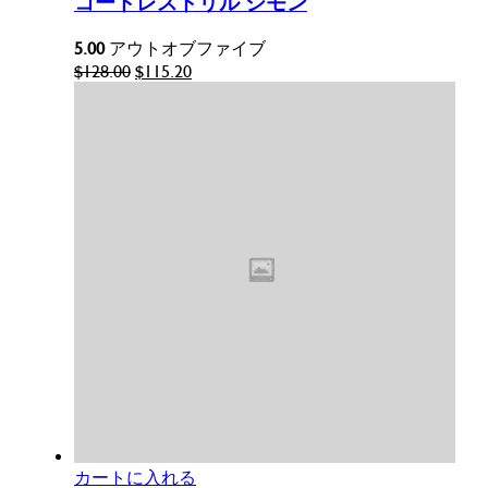
コードレスドリル シモン
5.00
アウトオブファイブ
元
現
$
128.00
$
115.20
の
在
価
の
格
価
は
格
$128.00
は
で
$115.20
し
で
た。
す。
カートに入れる